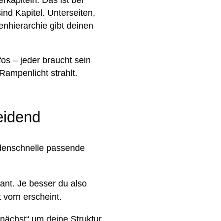
ind Kapitel. Unterseiten,
enhierarchie gibt deinen
fos – jeder braucht sein
Rampenlicht strahlt.
eidend
ndenschnelle passende
vant. Je besser du also
 vorn erscheint.
nächst“ um deine Struktur