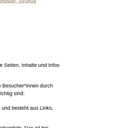
ebsite- Struktur
e Seiten, Inhalte und Infos
die Besucher*innen durch
chtig sind:
e und besteht aus Links,
kapiteln. Das ist bei