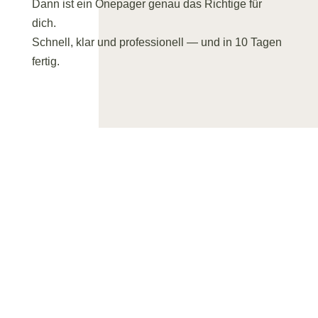
Dann ist ein Onepager genau das Richtige für
dich.
Schnell, klar und professionell — und in 10 Tagen
fertig.
Klein, aber oho:
Deine Onepager-
Website
, die gut
aussieht und
Kund*innen bringt