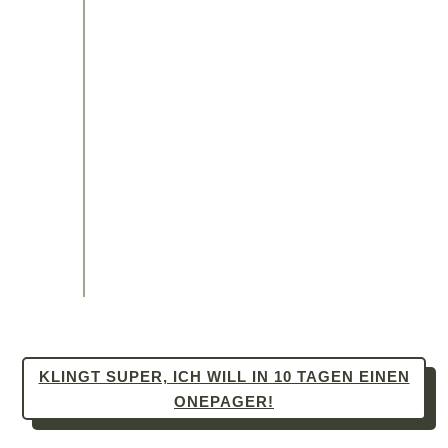
Juhu, es ist vollbracht: Dein
Onepager kann online gehen!
Jetzt erhältst du auch meine
Video-Tutorials, mit denen du
deine Homepage ganz easy
selbst bearbeiten kannst.
Wenn du möchtest, kannst du
Wartung und Pflege auch an
mich abgeben.
KLINGT SUPER, ICH WILL IN 10 TAGEN EINEN
ONEPAGER!